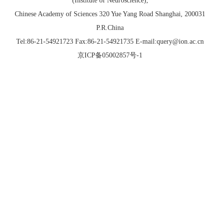
(Institute of Neuroscience),
Chinese Academy of Sciences 320 Yue Yang Road Shanghai, 200031
P.R.China
Tel:86-21-54921723 Fax:86-21-54921735 E-mail:query@ion.ac.cn
京ICP备05002857号-1